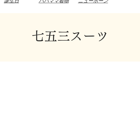
誕生日
パパママ着物
​ニューボーン
七五三スーツ
199A0189
199A0190