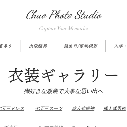
Chuo Photo Studio
Capture Your Memories
宮参り
出張撮影
誕生日/家族撮影
入学
衣装ギャラリー
御好きな服装で大事な思い出へ
七五三ドレス
七五三スーツ
成人式振袖
成人式男袴