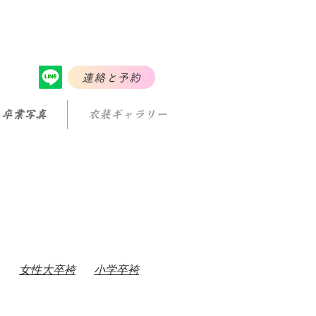
連絡と予約
・卒業写真
衣装ギャラリー
女性大卒袴
​小学卒袴