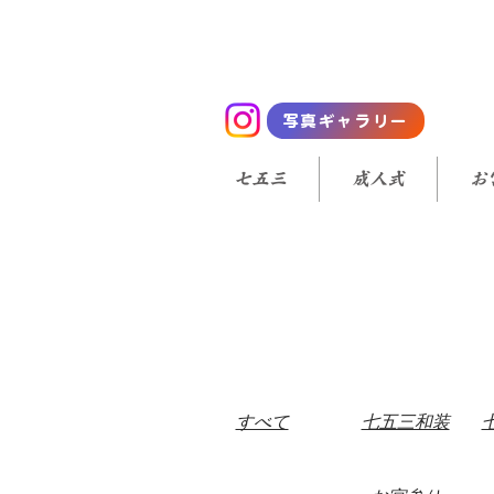
写真ギャラリー
七五三
成人式
お
すべて
七五三和装