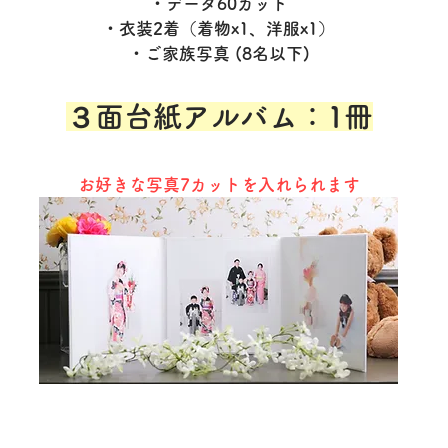
・データ60カット
・衣装
2着
（着物x1、洋服x1）
​・ご家族写真 (8名以下)
３面台紙アルバム：1冊
お好きな写真7​カットを入れられます