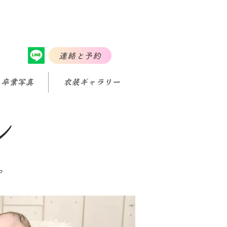
連絡と予約
・卒業写真
衣装ギャラリー
ン
。