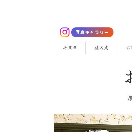
写真ギャラリー
七五三
成人式
お