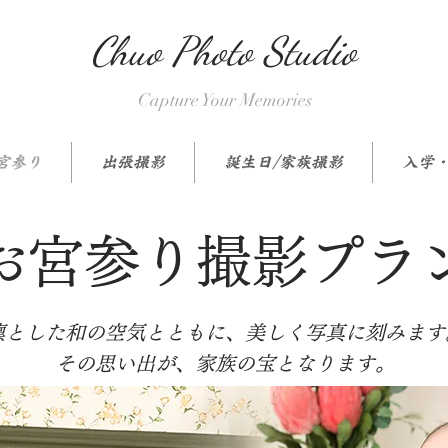
Chuo Photo Studio
Capture Your Memories
宮参り
出張撮影
誕生日/家族撮影
入学
お宮参り撮影プラ
凛とした和の空気とともに、美しく写真に刻みます
その思い出が、家族の宝となります。